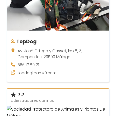
3.
TopDog
Av. José Ortega y Gasset, km 8, 3,
Campanillas, 29590 Málaga
666 17 89 21
topdogteamk9.com
7.7
adiestradores caninos