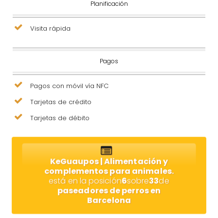
Planificación
Visita rápida
Pagos
Pagos con móvil vía NFC
Tarjetas de crédito
Tarjetas de débito
KeGuaupos | Alimentación y
complementos para animales.
está en la posición
6
sobre
33
de
paseadores de perros en
Barcelona