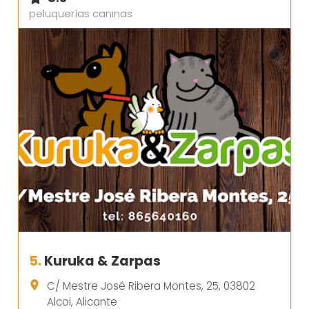
peluquerías caninas
5.
Kuruka & Zarpas
C/ Mestre José Ribera Montes, 25, 03802
Alcoi, Alicante