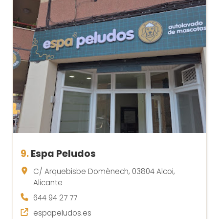
9.
Espa Peludos
C/ Arquebisbe Domènech, 03804 Alcoi,
Alicante
644 94 27 77
espapeludos.es