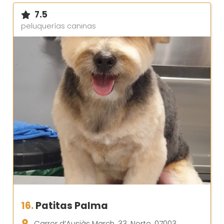
7.5
peluquerías caninas
16.
Patitas Palma
Carrer d’Ausiàs March, 33, Norte, 07003