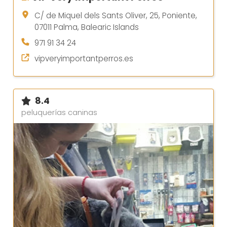
C/ de Miquel dels Sants Oliver, 25, Poniente,
07011 Palma, Balearic Islands
971 91 34 24
vipveryimportantperros.es
8.4
peluquerías caninas