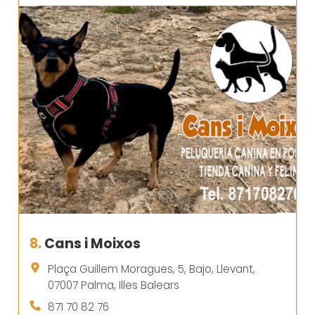
8.
Cans i Moixos
Plaça Guillem Moragues, 5, Bajo, Llevant,
07007 Palma, Illes Balears
871 70 82 76