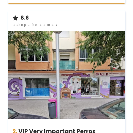
8.6
peluquerías caninas
2.
VIP Very Important Perros