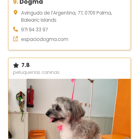
9.
Dogma
Avinguda de l’Argentina, 77, 07011 Palma,
Balearic Islands
971 94 33 97
espaciodogma.com
7.8
peluquerías caninas