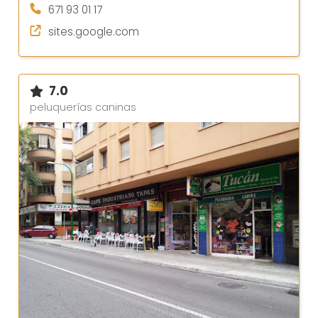
671 93 01 17
sites.google.com
7.0
peluquerías caninas