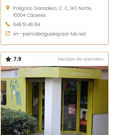
Poligono Ganadero, C. C, 147, Norte,
10004 Cáceres
649 51 46 84
xn--perrodeaguaespaol-txb.net
7.9
tiendas de animales