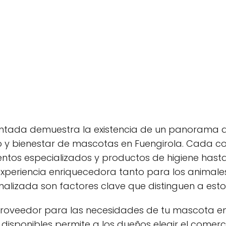
entada demuestra la existencia de un panorama d
o y bienestar de mascotas en Fuengirola. Cada c
entos especializados y productos de higiene hast
periencia enriquecedora tanto para los animale
onalizada son factores clave que distinguen a esto
proveedor para las necesidades de tu mascota en 
s disponibles permite a los dueños elegir el comer