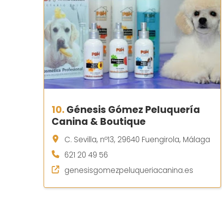
10.
Génesis Gómez Peluquería
Canina & Boutique
C. Sevilla, nº13, 29640 Fuengirola, Málaga
621 20 49 56
genesisgomezpeluqueriacanina.es