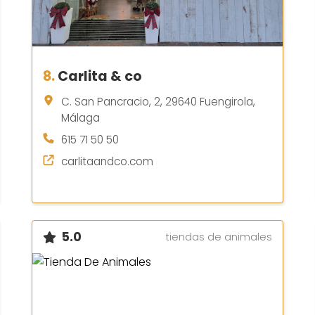
8.
Carlita & co
C. San Pancracio, 2, 29640 Fuengirola,
Málaga
615 71 50 50
carlitaandco.com
5.0
tiendas de animales