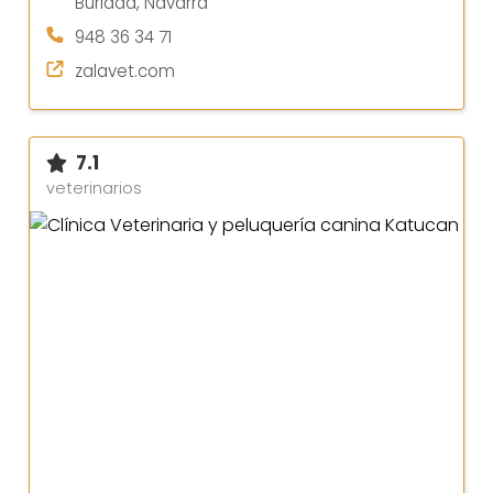
Burlada, Navarra
948 36 34 71
zalavet.com
7.1
veterinarios