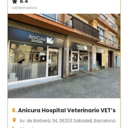
8.4
veterinarios
6.
Anicura Hospital Veterinario VET’s
Av. de Barberà, 114, 08203 Sabadell, Barcelona