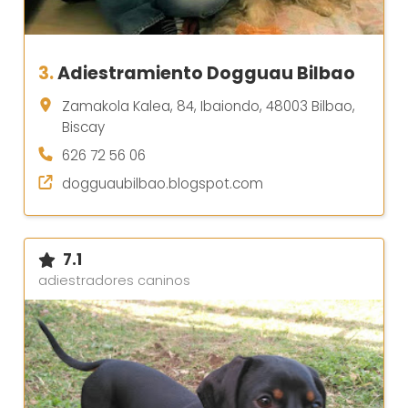
3.
Adiestramiento Dogguau Bilbao
Zamakola Kalea, 84, Ibaiondo, 48003 Bilbao,
Biscay
626 72 56 06
dogguaubilbao.blogspot.com
7.1
adiestradores caninos