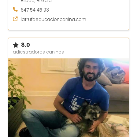
Bilbao, Bizkaia
647 54 45 93
latrufaeducacioncanina.com
8.0
adiestradores caninos