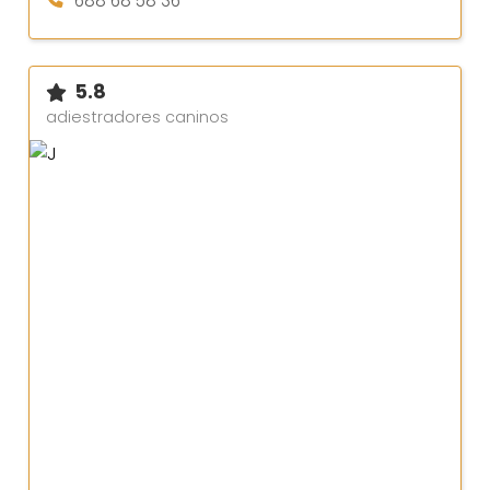
688 68 58 36
5.8
adiestradores caninos