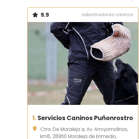
9.9
adiestradores caninos
1.
Servicios Caninos Puñonrostro
Ctra. De Moraleja a, Av. Arroyomolinos,
km8, 28950 Moraleja de Enmedio,