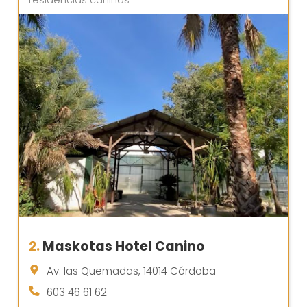
residencias caninas
2.
Maskotas Hotel Canino
Av. las Quemadas, 14014 Córdoba
603 46 61 62