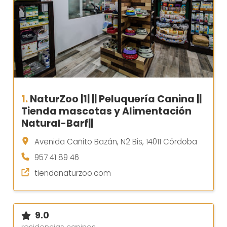
1.
NaturZoo |1| || Peluquería Canina ||
Tienda mascotas y Alimentación
Natural-Barf||
Avenida Cañito Bazán, N2 Bis, 14011 Córdoba
957 41 89 46
tiendanaturzoo.com
9.0