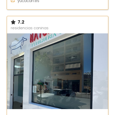
yucacan.es
7.2
residencias caninas