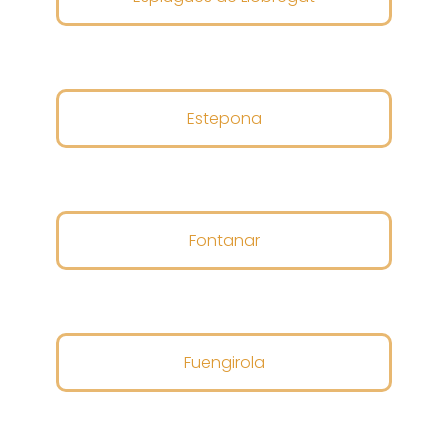
Estepona
Fontanar
Fuengirola