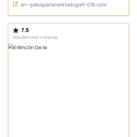
xn--peluqueracaninadogart-07b.com
7.5
residencias caninas