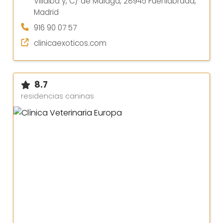
Villalba y, C/ de Málaga, 28945 Fuenlabrada,
Madrid
916 90 07 57
clinicaexoticos.com
8.7
residencias caninas