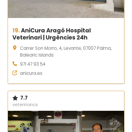
19.
AniCura Aragó Hospital
Veterinari | Urgències 24h
Carrer Son Morro, 4, Levante, 07007 Palma,
Balearic Islands
971 47 93 54
anicura.es
7.7
veterinarios