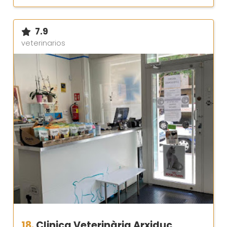
7.9
veterinarios
18.
Clinica Veterinària Arxiduc