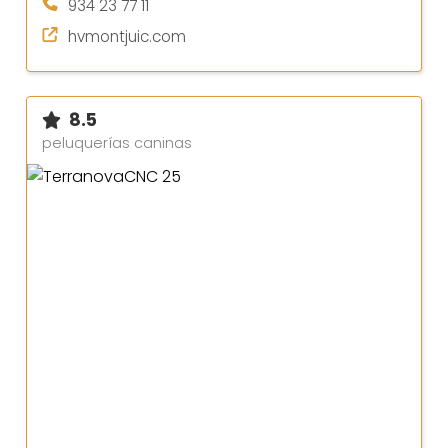
934 23 77 11
hvmontjuic.com
8.5
peluquerías caninas