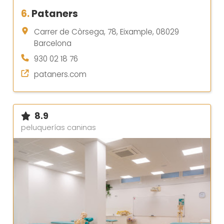
6.
Pataners
Carrer de Còrsega, 78, Eixample, 08029
Barcelona
930 02 18 76
pataners.com
8.9
peluquerías caninas