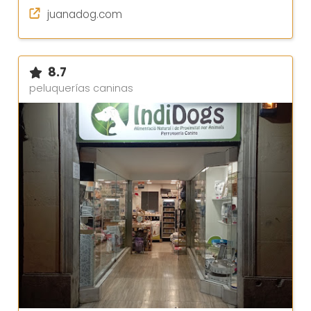
juanadog.com
8.7
peluquerías caninas