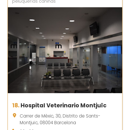
peluquerías caninas
18.
Hospital Veterinario Montjuïc
Carrer de Mèxic, 30, Distrito de Sants-
Montjuïc, 08004 Barcelona