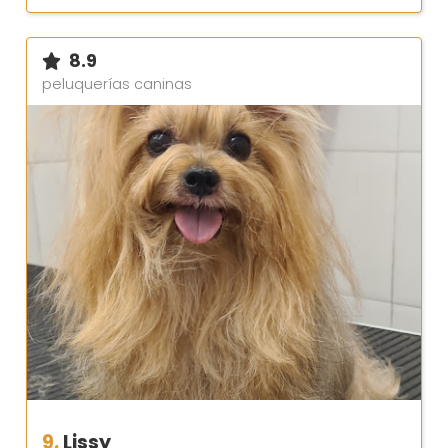
8.9
peluquerías caninas
9.
Lissy