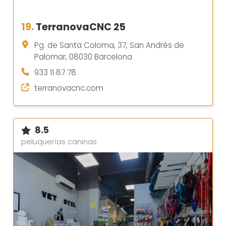
19.
TerranovaCNC 25
Pg. de Santa Coloma, 37, San Andrés de
Palomar, 08030 Barcelona
933 11 87 78
terranovacnc.com
8.5
peluquerías caninas